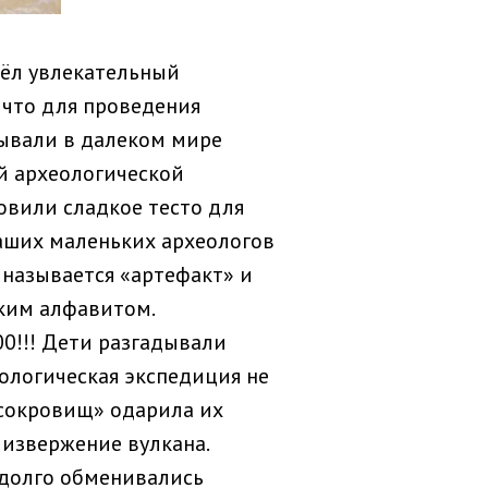
шёл увлекательный
, что для проведения
ывали в далеком мире
й археологической
овили сладкое тесто для
аших маленьких археологов
 называется «артефакт» и
ским алфавитом.
00!!! Дети разгадывали
ологическая экспедиция не
 сокровищ» одарила их
извержение вулкана.
 долго обменивались