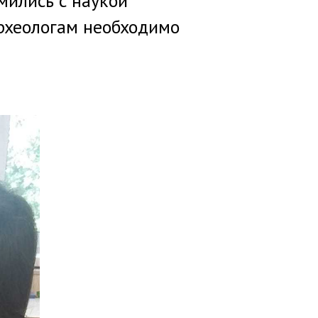
мились с наукой
археологам необходимо